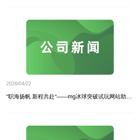
2026/04/22
"职海扬帆 新程共赴"——mg冰球突破试玩网站助力"15分钟就业圈"平凉路街道第一睦邻中心乐业空间招聘会