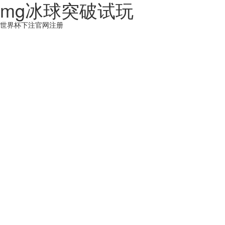
mg冰球突破试玩
世界杯下注官网注册