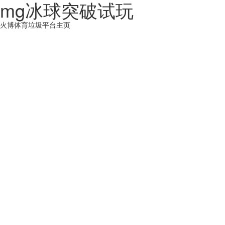
mg冰球突破试玩
火博体育垃圾平台主页