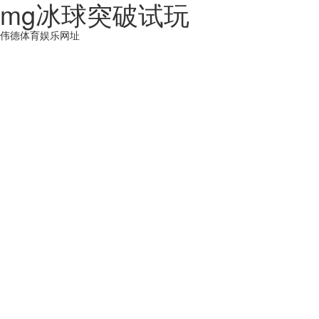
mg冰球突破试玩
伟德体育娱乐网址