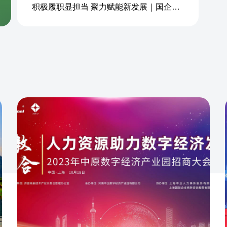
积极履职显担当 聚力赋能新发展｜国企商务&中企人力出席上海现代服务业联合会第五届会员大会第三次会议暨2026服务业高质量发展大会