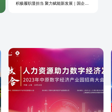
积极履职显担当 聚力赋能新发展｜国企商务&中企人力出席上海现代服务业联合会第五届会员大会第三次会议暨2026服务业高质量发展大会